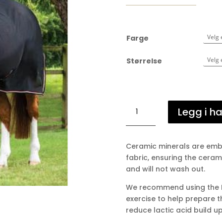
Farge
Størrelse
Premier
Legg i h
Equine
Ionair
Ceramic
Ceramic minerals are embe
Technology
fabric, ensuring the cerami
Rug
and will not wash out.
antall
We recommend using the I
exercise to help prepare t
reduce lactic acid build u