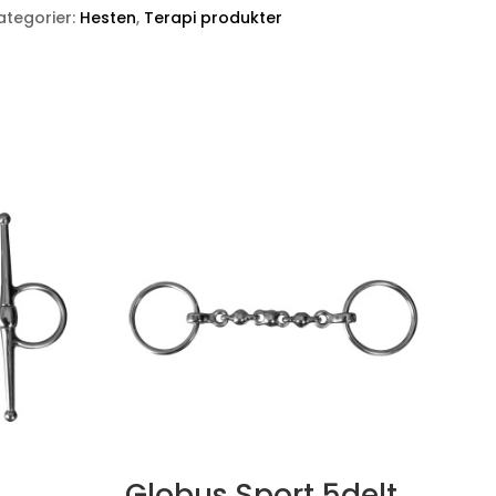
ategorier:
Hesten
,
Terapi produkter
Globus Sport 5delt