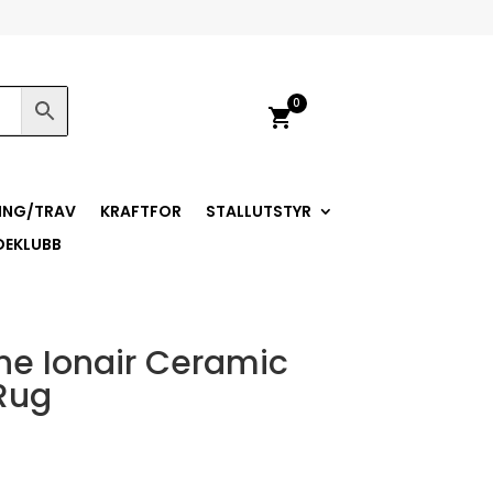
0
shopping_cart
ING/TRAV
KRAFTFOR
STALLUTSTYR
DEKLUBB
ne Ionair Ceramic
Rug