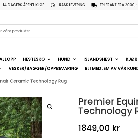
14 DAGERS ÅPENT KJØP
RASK LEVERING
FRI FRAKT FRA 2000,-


ALLOPP
HESTESKO
HUND
ISLANDSHEST
KJØR
VESKER/BAGGER/OPPBEVARING
BLI MEDLEM AV VÅR KUN
Ionair Ceramic Technology Rug
Premier Equi
Technology 
1849,00
kr