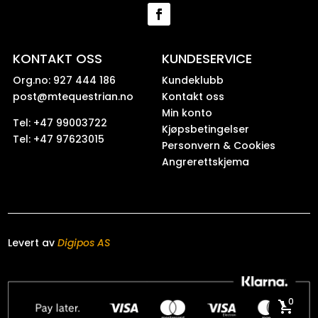
KONTAKT OSS
KUNDESERVICE
Org.no: 927 444 186
Kundeklubb
post@mtequestrian.no
Kontakt oss
Min konto
Tel: +47 99003722
Kjøpsbetingelser
Tel: +47 97623015
Personvern & Cookies
Angrerettskjema
Levert av
Digipos AS
0
shopping_cart