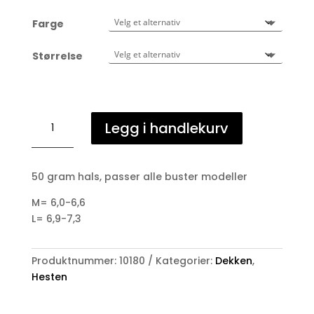
Farge
Størrelse
Premier
Legg i handlekurv
Equine
Buster
neck
50 gram hals, passer alle buster modeller
rug
50
M= 6,0-6,6
gr
L= 6,9-7,3
antall
Produktnummer:
10180
Kategorier:
Dekken
,
Hesten