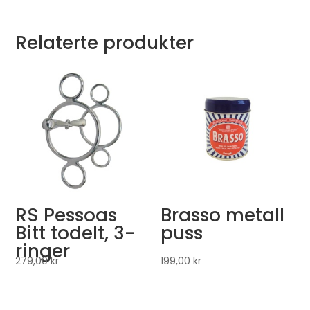
Relaterte produkter
RS Pessoas
Brasso metall
Bitt todelt, 3-
puss
ringer
279,00
kr
199,00
kr