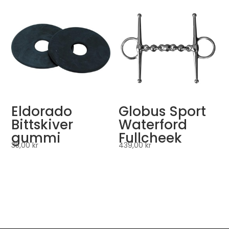
Eldorado
Globus Sport
Bittskiver
Waterford
gummi
Fullcheek
35,00
kr
439,00
kr