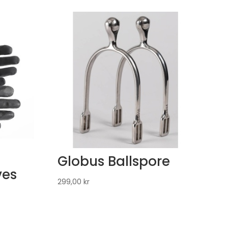
Globus Ballspore
ves
299,00
kr