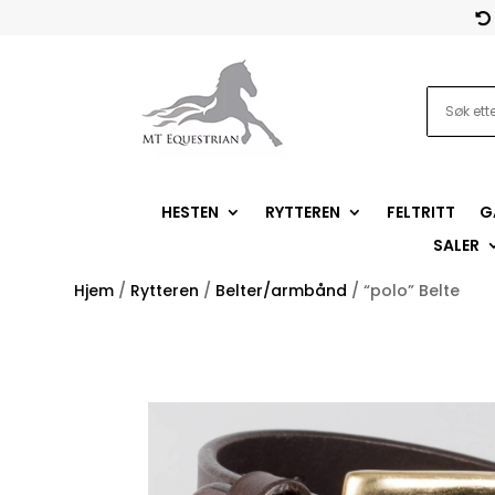

HESTEN
RYTTEREN
FELTRITT
G
SALER
Hjem
/
Rytteren
/
Belter/armbånd
/ “polo” Belte