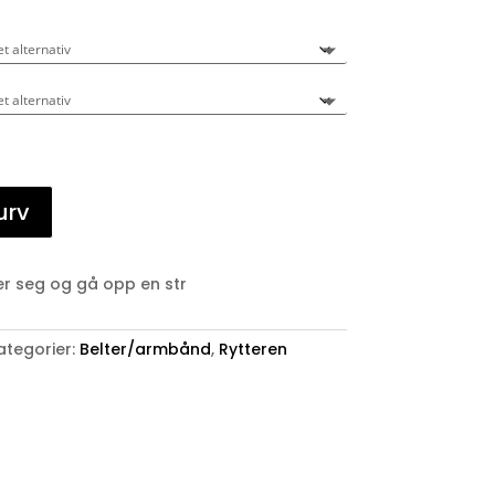
urv
ner seg og gå opp en str
ategorier:
Belter/armbånd
,
Rytteren