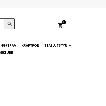
0
shopping_cart
ING/TRAV
KRAFTFOR
STALLUTSTYR
DEKLUBB