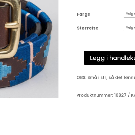
Farge
Størrelse
Legg i handlek
"polo"
Belte
antall
OBS: Små i str, så det løn
Produktnummer:
10827
K