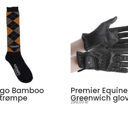
ago Bamboo
Premier Equine
strømpe
Greenwich glo
299,00
kr