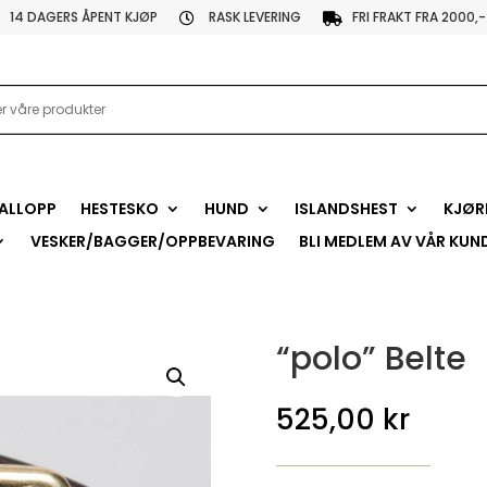
14 DAGERS ÅPENT KJØP
RASK LEVERING
FRI FRAKT FRA 2000,-


ALLOPP
HESTESKO
HUND
ISLANDSHEST
KJØR
VESKER/BAGGER/OPPBEVARING
BLI MEDLEM AV VÅR KUN
“polo” Belte
525,00
kr