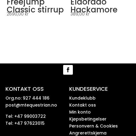
Freejump
Eldorado
Classic stirrup
Hackamore
2690,00
kr
389,00
kr
KONTAKT OSS
KUNDESERVICE
Org.no: 927 444 186
Kundeklubb
post@mtequestrian.no
Kontakt oss
Min konto
Tel: +47 99003722
Kjøpsbetingelser
Tel: +47 97623015
Personvern & Cookies
Angrerettskjema