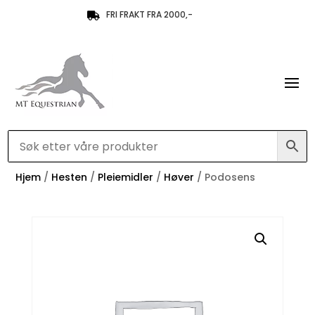
FRI FRAKT FRA 2000,-

Hjem
/
Hesten
/
Pleiemidler
/
Høver
/ Podosens