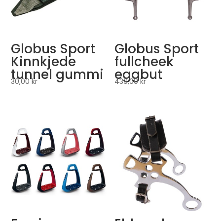
Globus Sport
Globus Sport
Kinnkjede
fullcheek
tunnel gummi
eggbut
30,00
kr
439,00
kr