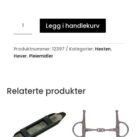
Podosens
Legg i handlekurv
antall
Produktnummer:
12397
Kategorier:
Hesten
,
Høver
,
Pleiemidler
Relaterte produkter