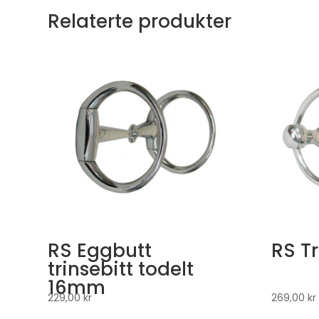
Relaterte produkter
RS Eggbutt
RS Tr
trinsebitt todelt
16mm
229,00
kr
269,00
kr