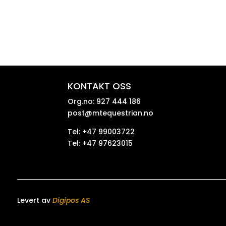
KONTAKT OSS
Org.no: 927 444 186
post@mtequestrian.no
Tel: +47 99003722
Tel: +47 97623015
Levert av
Digipos AS