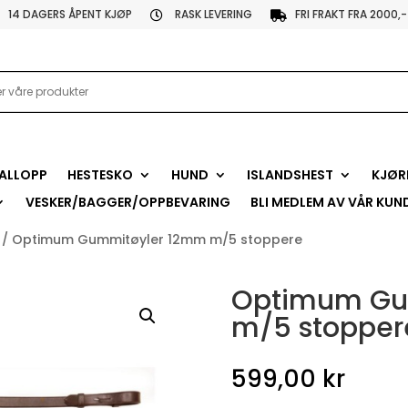
14 DAGERS ÅPENT KJØP
RASK LEVERING
FRI FRAKT FRA 2000,-


ALLOPP
HESTESKO
HUND
ISLANDSHEST
KJØR
VESKER/BAGGER/OPPBEVARING
BLI MEDLEM AV VÅR KUN
/ Optimum Gummitøyler 12mm m/5 stoppere
Optimum Gu
m/5 stopper
599,00
kr