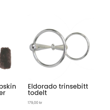
pskin
Eldorado trinsebitt
er
todelt
179,00
kr