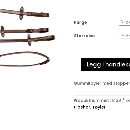
Farge
Størrelse
Legg i handlek
Optimum
Gummitøyler
12mm
Gummitøyler med stoppere
m/5
stoppere
Produktnummer:
11438
Ka
antall
tilbehør
,
Tøyler