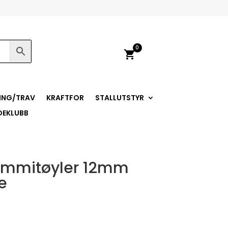
0
shopping_cart
ING/TRAV
KRAFTFOR
STALLUTSTYR
DEKLUBB
mmitøyler 12mm
e