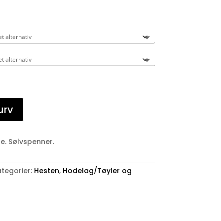
urv
. Sølvspenner.
tegorier:
Hesten
,
Hodelag/Tøyler og