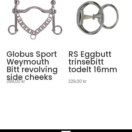
Globus Sport
RS Eggbutt
Weymouth
trinsebitt
Bitt revolving
todelt 16mm
side cheeks
399,00
kr
229,00
kr