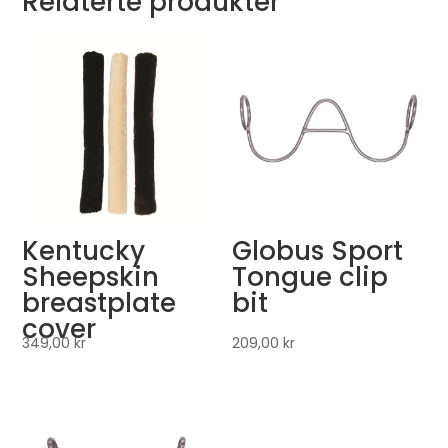
Relaterte produkter
Kentucky
Globus Sport
Sheepskin
Tongue clip
breastplate
bit
cover
349,00
kr
209,00
kr