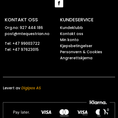
KONTAKT OSS
KUNDESERVICE
Org.no: 927 444 186
Kundeklubb
post@mtequestrian.no
Kontakt oss
Min konto
Tel: +47 99003722
Kjøpsbetingelser
Tel: +47 97623015
Personvern & Cookies
Angrerettskjema
Levert av
Digipos AS
0
shopping_cart