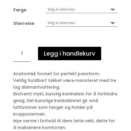
Farge
Størrelse
Kentucky
Legg i handlekurv
Stable
rug,
400g
Anatomisk formet for perfekt passform.
antall
Veldig holdbart takket være mønsteret med tre
lag diamantvattering.
Ekstremt mykt, kunstig kaninskinn for å forhindre
gnag. Det kunstige kaninskinnet gir små
luftlommer som fanger og holder på
kroppsvarmen.
Mye varme i forhold til dens lette vekt, dette for
å maksimere komforten.