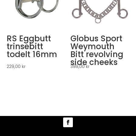
RS Eggbutt
Globus Sport
trinsebitt
Weymouth
todelt 16mm
Bitt revolving
side cheeks
229,00
kr
399,00
kr