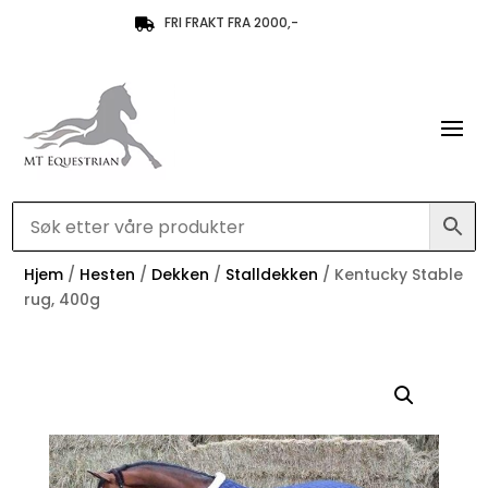
FRI FRAKT FRA 2000,-

Hjem
/
Hesten
/
Dekken
/
Stalldekken
/ Kentucky Stable
rug, 400g