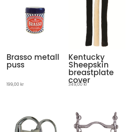
Brasso metall
Kentucky
puss
Sheepskin
breastplate
cover
199,00
kr
349,00
kr