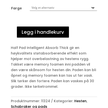
Farge
Legg i handlekurv
Kentucky
Half
Pad
Half Pad Intelligent Absorb Thick gir en
Intelligent
høykvalitets støtabsorberende effekt som
Absorb
hjelper mot overbelastning av hestens rygg.
Thick
Takket være memory foamen inni padden vil
antall
den være skånsom for hesten din. Paden kan bli
åpnet og memory foamen kan tas ut før vask.
Slik tørker den fortere. Paden kan vaskes på 30
grader. Ikke tørketrommel.
Produktnummer:
11324
Kategorier:
Hesten
,
Schabraker og pads