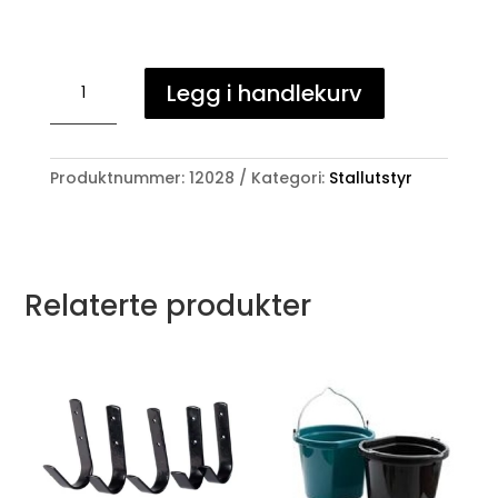
K9
Legg i handlekurv
Eco
Power
vask
antall
Produktnummer:
12028
Kategori:
Stallutstyr
Relaterte produkter