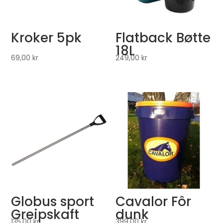
Kroker 5pk
Flatback Bøtte
18L
69,00
kr
249,00
kr
Globus sport
Cavalor Fôr
Greipskaft
dunk
135,00
kr
399,00
kr