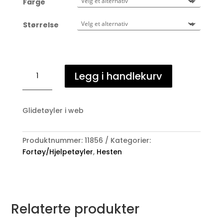
Farge
Størrelse
HG
Legg i handlekurv
Matador
glidetøyle
antall
Glidetøyler i web
Produktnummer:
11856
Kategorier:
Fortøy/Hjelpetøyler
,
Hesten
Relaterte produkter