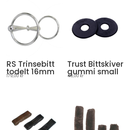
RS Trinsebitt
Trust Bittskiver
todelt 16mm
gummi small
179,00
kr
49,00
kr