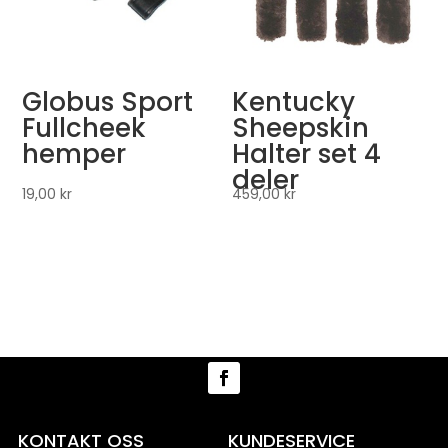
Globus Sport
Kentucky
Fullcheek
Sheepskin
hemper
Halter set 4
deler
19,00
kr
459,00
kr
KONTAKT OSS
KUNDESERVICE