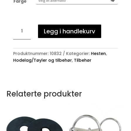
Farge
Feste
Legg i handlekurv
for
nesebånd
antall
Produktnummer:
10832
Kategorier:
Hesten
,
Hodelag/Tøyler og tilbehør
,
Tilbehør
Relaterte produkter