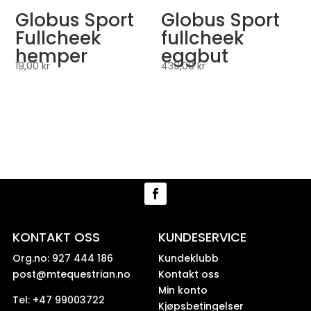
Globus Sport
Globus Sport
Fullcheek
fullcheek
hemper
eggbut
19,00
kr
439,00
kr
KONTAKT OSS
KUNDESERVICE
Org.no: 927 444 186
Kundeklubb
post@mtequestrian.no
Kontakt oss
Min konto
Tel: +47 99003722
Kjøpsbetingelser