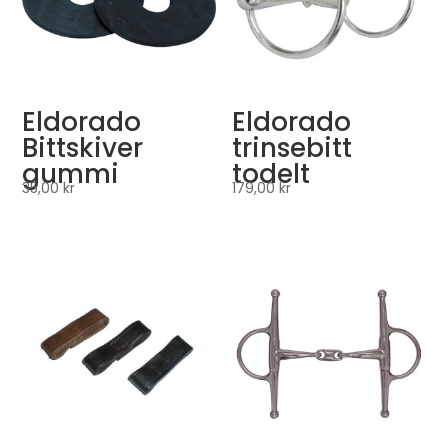
Eldorado
Eldorado
Bittskiver
trinsebitt
gummi
todelt
35,00
kr
179,00
kr