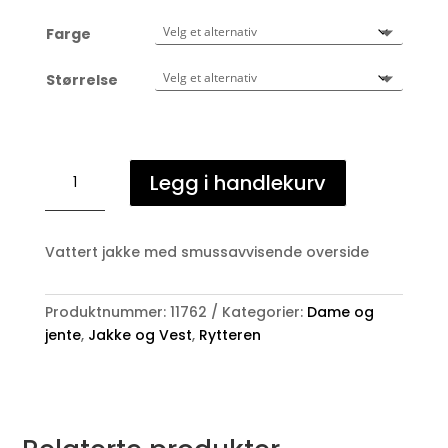
Farge
Størrelse
Equipage
Legg i handlekurv
"Master"
jakke,
Kids
Vattert jakke med smussavvisende overside
antall
Produktnummer:
11762
Kategorier:
Dame og
jente
,
Jakke og Vest
,
Rytteren