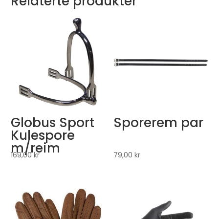
Relaterte produkter
Globus Sport
Sporerem par
Kulespore
m/reim
169,00
kr
79,00
kr