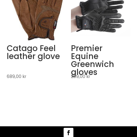
Catago Feel
Premier
leather glove
Equine
Greenwich
gloves
689,00
kr
299,00
kr