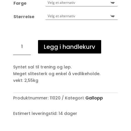
Farge
Størrelse
Epsom
Legg i handlekurv
Full
tree
Trening/løps
Syntet sal til trening og løp.
sal
Meget slitesterk og enkel å vedlikeholde.
antall
vekt: 2,55kg
Produktnummer:
11020
Kategori:
Gallopp
Estimert leveringstid: 14 dager