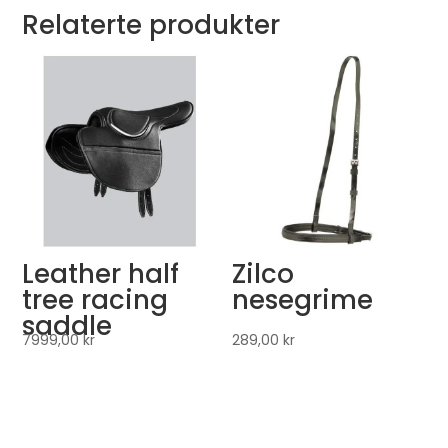
Relaterte produkter
Leather half
Zilco
tree racing
nesegrime
saddle
7999,00
kr
289,00
kr