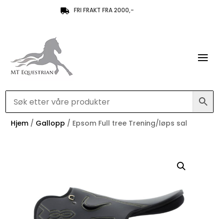
FRI FRAKT FRA 2000,-

Hjem
/
Gallopp
/ Epsom Full tree Trening/løps sal