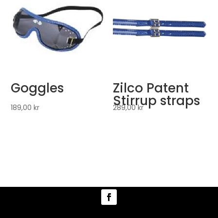
Goggles
Zilco Patent
Stirrup straps
189,00
kr
289,00
kr