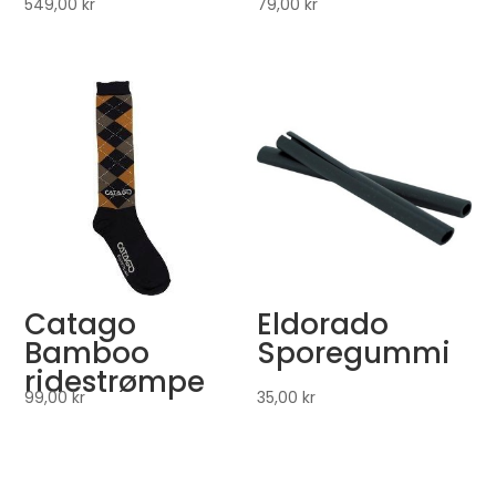
549,00
kr
79,00
kr
Catago
Eldorado
Bamboo
Sporegummi
ridestrømpe
99,00
kr
35,00
kr