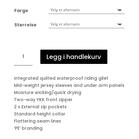
Farge
Størrelse
Elena
Legg i handlekurv
Ladies
Hybrid
Technical
Integrated quilted waterproof riding gilet
Jakke
Mid-weight jersey sleeves and under arm panels
antall
Moisture wicking/quick drying
Two-way YKK front zipper
2 x External zip pockets
Standard height collar
Flattering seam lines
‘PE’ branding