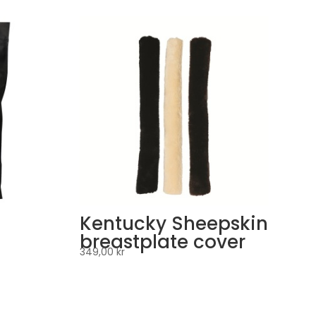
Kentucky Sheepskin
breastplate cover
349,00
kr