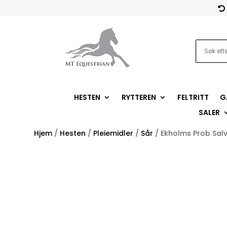

HESTEN
RYTTEREN
FELTRITT
G
SALER
Hjem
/
Hesten
/
Pleiemidler
/
Sår
/ Ekholms Prob Sal