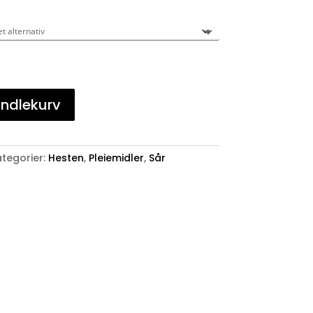
andlekurv
tegorier:
Hesten
,
Pleiemidler
,
Sår