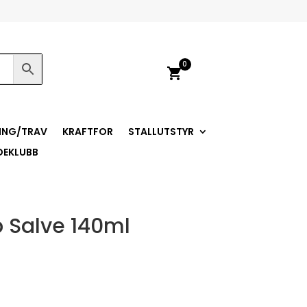
0
shopping_cart
ING/TRAV
KRAFTFOR
STALLUTSTYR
DEKLUBB
 Salve 140ml