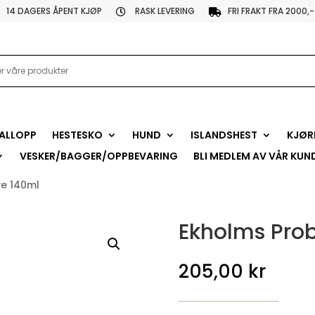
14 DAGERS ÅPENT KJØP
RASK LEVERING
FRI FRAKT FRA 2000,-


ALLOPP
HESTESKO
HUND
ISLANDSHEST
KJØR
VESKER/BAGGER/OPPBEVARING
BLI MEDLEM AV VÅR KUN
ve 140ml
Ekholms Prob
205,00
kr