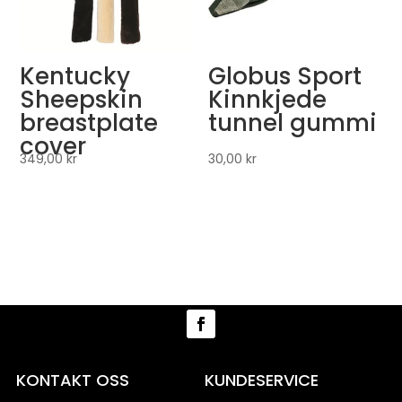
Kentucky
Globus Sport
Sheepskin
Kinnkjede
breastplate
tunnel gummi
cover
349,00
kr
30,00
kr
KONTAKT OSS
KUNDESERVICE