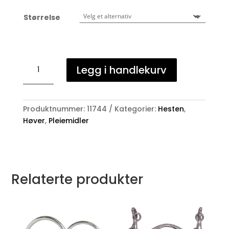
Størrelse
Ekholms
Legg i handlekurv
Prob
Hoof
Balm
antall
Produktnummer:
11744
Kategorier:
Hesten
,
Høver
,
Pleiemidler
Relaterte produkter