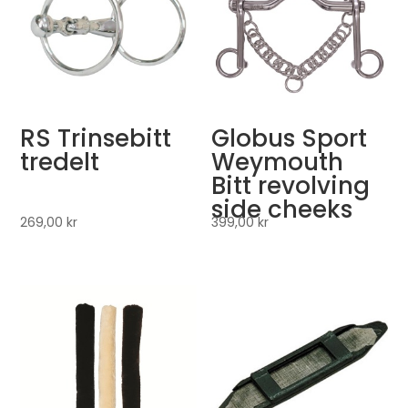
RS Trinsebitt
Globus Sport
tredelt
Weymouth
Bitt revolving
side cheeks
269,00
kr
399,00
kr