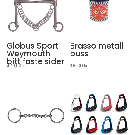
Globus Sport
Brasso metall
Weymouth
puss
bitt faste sider
479,00
kr
199,00
kr