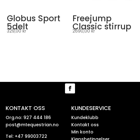
Globus Sport
Freejump
5delt
Classic stirrup
329,00
kr
2690,00
kr
KONTAKT OSS
KUNDESERVICE
Org.no: 927 444 186
Kundeklubb
post@mtequestrian.no
Kontakt oss
Min konto
Tel: +47 99003722
Kjøpsbetingelser