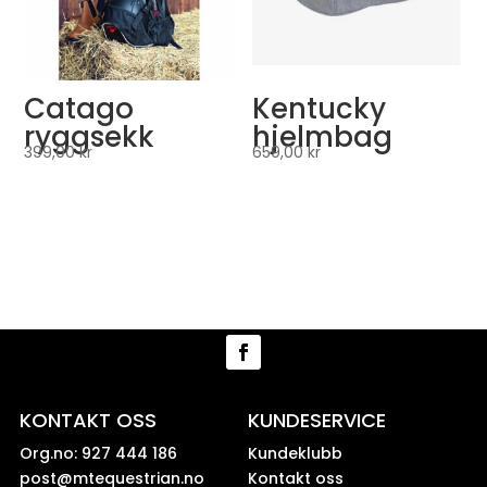
Catago
Kentucky
ryggsekk
hjelmbag
399,00
kr
659,00
kr
KONTAKT OSS
KUNDESERVICE
Org.no: 927 444 186
Kundeklubb
post@mtequestrian.no
Kontakt oss