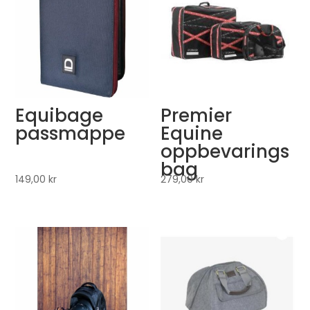
Equibage
Premier
passmappe
Equine
oppbevarings
bag
149,00
kr
279,00
kr