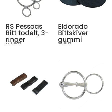
RS Pessoas
Eldorado
Bitt todelt, 3-
Bittskiver
ringer
gummi
279,00
kr
35,00
kr