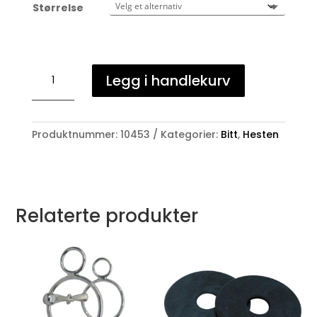
Størrelse
Bridon
Legg i handlekurv
3delt
m/tungefrihet
antall
Produktnummer:
10453
Kategorier:
Bitt
,
Hesten
Relaterte produkter