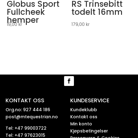
Globus Sport
RS Trinsebitt
Fullcheek
todelt 16mm
hemper
19,00
kr
179,00
kr
KONTAKT OSS
KUNDESERVICE
Org.no: 927 444 186
Kundeklubb
post@mtequestrian.no
Kontakt oss
Min konto
Tel: +47 99003722
Kjøpsbetingelser
Tel: +47 97623015