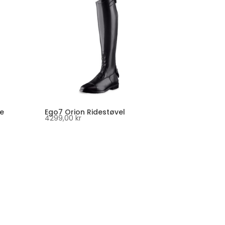
e
Ego7 Orion Ridestøvel
4299,00
kr