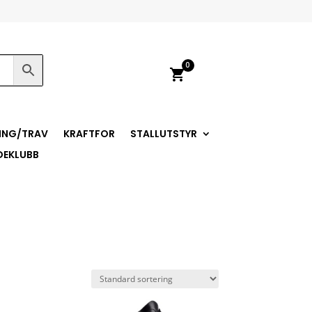
0
shopping_cart
ING/TRAV
KRAFTFOR
STALLUTSTYR
DEKLUBB