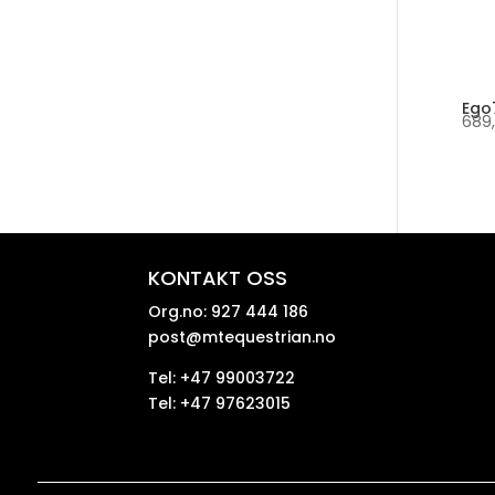
Ego7
689
KONTAKT OSS
Org.no: 927 444 186
post@mtequestrian.no
Tel: +47 99003722
Tel: +47 97623015