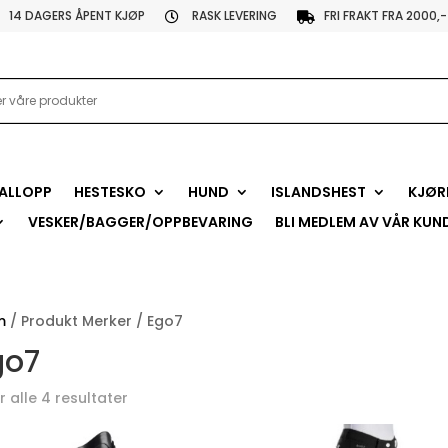
14 DAGERS ÅPENT KJØP
RASK LEVERING
FRI FRAKT FRA 2000,-


ALLOPP
HESTESKO
HUND
ISLANDSHEST
KJØR
VESKER/BAGGER/OPPBEVARING
BLI MEDLEM AV VÅR KUN
m
/ Produkt Merker / Ego7
go7
r alle 4 resultater