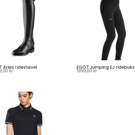
 Aries ridestøvel
EGO7 Jumping EJ ridebuks
9,00
kr
1999,00
kr