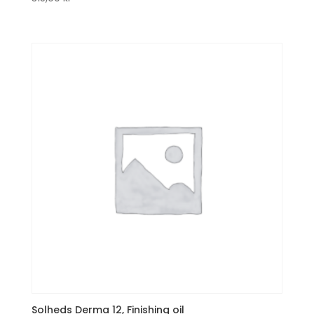
Solheds Derma 12, Finishing oil